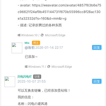
- avatar: https://weavatar.com/avatar/4857f63b6e75
c96621f24af9b451144731f670b55996cc8f28ac130
e1a32332d?s=160&d=mm&r=g
- 描述: 记录折腾过的各种东西
Windows 10 /
Microsoft Edge
博主
Mio
@洛初
2026-01-14 22:17
回复
已添加～
Windows 11 /
Microsoft Edge
闪电闪电吖
访客
2025-10-07 21:55
回复
可以互换友链嘛，已经添加贵站啦！
我的信息：
名称：闪电の避风港