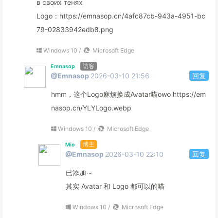
в своих тенях
Logo：https://emnasop.cn/4afc87cb-943a-4951-bc
79-02833942edb8.png
Windows 10 /
Microsoft Edge
访客
Emnasop
@Emnasop
2026-03-10 21:56
回复
hmm，这个Logo麻烦换成Avatar喵owo https://em
nasop.cn/YLYLogo.webp
Windows 10 /
Microsoft Edge
博主
Mio
@Emnasop
2026-03-10 22:10
回复
已添加～
其实 Avatar 和 Logo 都可以的喵
Windows 10 /
Microsoft Edge