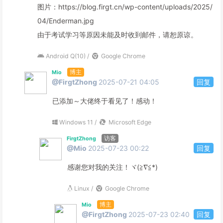
图片：https://blog.firgt.cn/wp-content/uploads/2025/
04/Enderman.jpg
由于考试学习等原因未能及时收到邮件，请恕原谅。
Android Q(10) /
Google Chrome
博主
Mio
@FirgtZhong
2025-07-21 04:05
回复
已添加～大佬终于看见了！感动！
Windows 11 /
Microsoft Edge
访客
FirgtZhong
@Mio
2025-07-23 00:22
回复
感谢您对我的关注！ヾ(≧∇≦*)ゝ
Linux /
Google Chrome
博主
Mio
@FirgtZhong
2025-07-23 02:40
回复