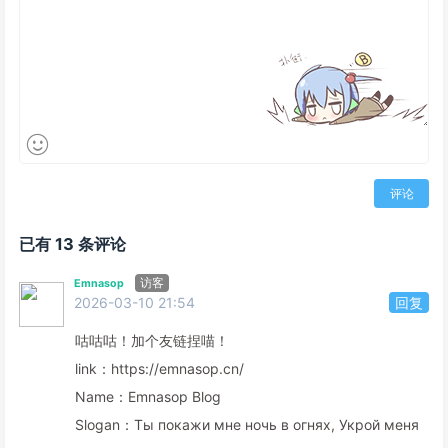
评论
已有 13 条评论
访客
Emnasop
2026-03-10 21:54
回复
咕咕咕！加个友链捏喵！
link：https://emnasop.cn/
Name：Emnasop Blog
Slogan：Ты покажи мне ночь в огнях, Укрой меня